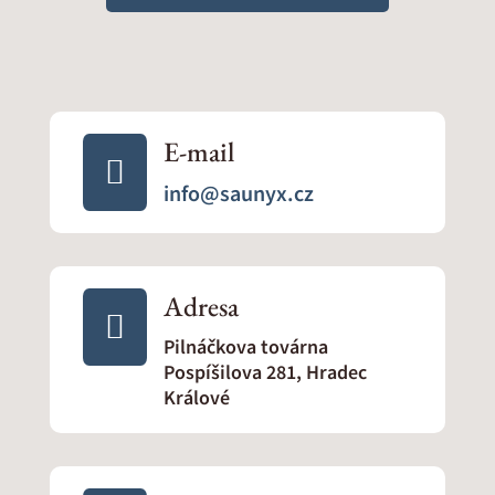
E-mail

info@saunyx.cz
Adresa

Pilnáčkova továrna
Pospíšilova 281, Hradec
Králové