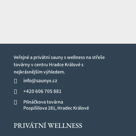
Veřejné a privátní sauny s wellness na střeše
továrny v centru Hradce Králové s
nejkrásnějším výhledem.
info@saunyx.cz

+420 606 705 881


Pilnáčkova továrna
Pospíšilova 281, Hradec Králové
PRIVÁTNÍ WELLNESS