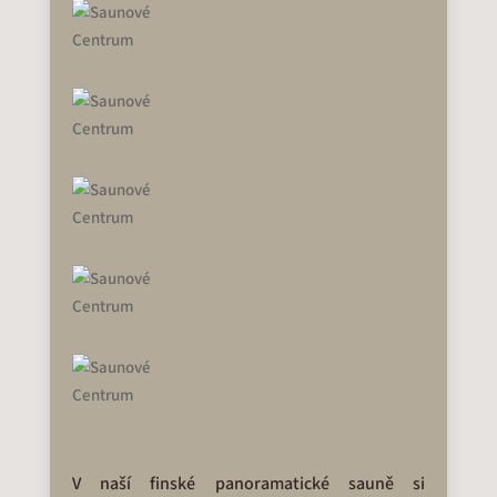
V naší finské panoramatické sauně si