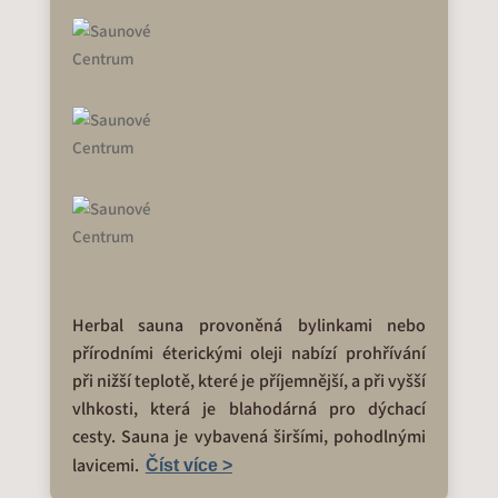
Herbal sauna provoněná bylinkami nebo
přírodními éterickými oleji nabízí prohřívání
při nižší teplotě, které je příjemnější, a při vyšší
vlhkosti, která je blahodárná pro dýchací
cesty. Sauna je vybavená širšími, pohodlnými
lavicemi.
Číst více >