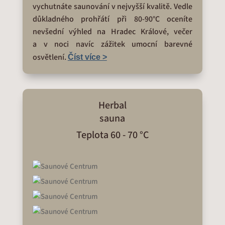
vychutnáte saunování v nejvyšší kvalitě. Vedle
důkladného prohřátí při 80-90°C oceníte
nevšední výhled na Hradec Králové, večer
a v noci navíc zážitek umocní barevné
osvětlení.
Číst více >
Herbal
sauna
Teplota 60 - 70 °C