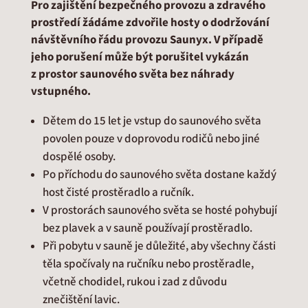
Pro zajištění bezpečného provozu a zdravého
prostředí žádáme zdvořile hosty o dodržování
návštěvního řádu provozu Saunyx. V případě
jeho porušení může být porušitel vykázán
z prostor saunového světa bez náhrady
vstupného.
Dětem do 15 let je vstup do saunového světa
povolen pouze v doprovodu rodičů nebo jiné
dospělé osoby.
Po příchodu do saunového světa dostane každý
host čisté prostěradlo a ručník.
V prostorách saunového světa se hosté pohybují
bez plavek a v sauně používají prostěradlo.
Při pobytu v sauně je důležité, aby všechny části
těla spočívaly na ručníku nebo prostěradle,
včetně chodidel, rukou i zad z důvodu
znečištění lavic.