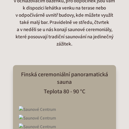
v ochlazovacím bazénku, pro odpočinek jsou vám
k dispozici lehátka venku na terase nebo
v odpočívárně uvnitř budovy, kde můžete využít
také malý bar. Pravidelně ve středu, čtvrtek
a v neděli se u nás konají saunové ceremoniály,
které posouvají tradiční saunování na jedinečný
zážitek.
Finská ceremoniální panoramatická
sauna
Teplota 80 - 90 °C