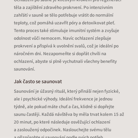
těla a zajištění zdravého prokrvení. Po intenzivním
zahřátí v sauně se tělo potřebuje vrátit do normální
teploty, což pomáhá uzavřít póry a detoxikovat pleť.
Tento proces také stimuluje imunitní systém a zvyšuje
odolnost vůči nemocem. Navíc ochlazení zlepšuje
prokrvení a přispívá k uvolnění svalů, což je ideální po
náročném dni. Nezapomeňte si dopřát chvíli na
ochlazení, abyste si plně vychutnali všechny benefity
saunování.
Jak často se saunovat
Saunování je úžasný rituál, který přináší nejen fyzické,
ale i psychické výhody. Ideální frekvence je jednou
týdně, ale pokud máte chuť a čas, klidně si dopřejte
saunu častěji. Každá návštěva by měla trvat kolem 15 až
20 minut, po které následuje osvěžující ochlazení
a zasloužený odpočinek. Naslouchejte svému tělu
a přizpůsobte si saunování podle svých potřeb.