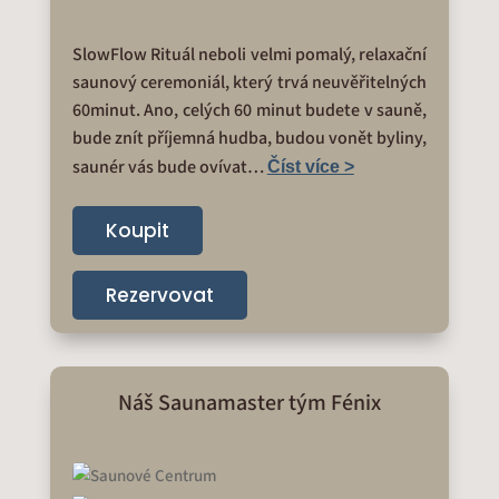
SlowFlow Rituál neboli velmi pomalý, relaxační
saunový ceremoniál, který trvá neuvěřitelných
60minut. Ano, celých 60 minut budete v sauně,
bude znít příjemná hudba, budou vonět byliny,
saunér vás bude ovívat…
Číst více >
Koupit
Rezervovat
Náš Saunamaster tým Fénix