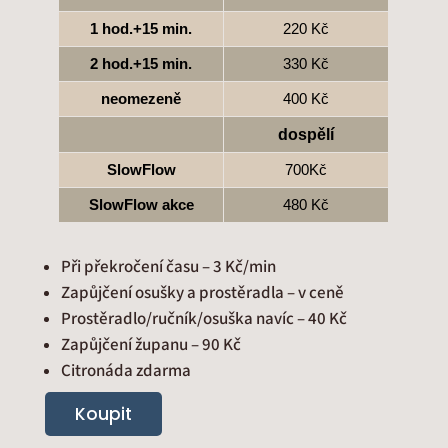
1 hod.+15 min.
220 Kč
2 hod.+15 min.
330 Kč
neomezeně
400 Kč
dospělí
SlowFlow
700Kč
SlowFlow akce
480 Kč
Při překročení času – 3 Kč/min
Zapůjčení osušky a prostěradla – v ceně
Prostěradlo/ručník/osuška navíc – 40 Kč
Zapůjčení županu – 90 Kč
Citronáda zdarma
Koupit